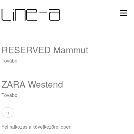
Ugrás
Main
a
tartalomra
avigation
RESERVED Mammut
Tovább
(RESERVED
Mammut
)
ZARA Westend
Tovább
(ZARA
Westend)
Oldalszámozás
Előző
‹‹
oldal
Feliratkozás a következőre: open